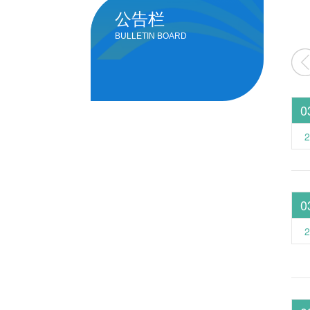
公告栏
BULLETIN BOARD
0
2
0
2