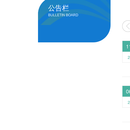
公告栏
BULLETIN BOARD
4
2023
2022
2021
1
2
0
2