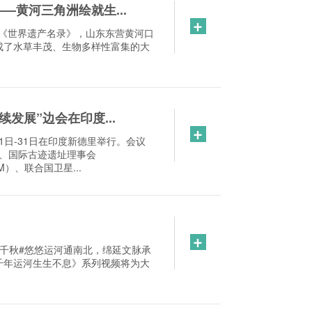
黄河三角洲绘就生...
+
入《世界遗产名录》，山东东营黄河口
成了水草丰茂、生物多样性富集的大
发展”边会在印度...
+
1日-31日在印度新德里举行。会议
）、国际古迹遗址理事会
）、联合国卫星...
+
千秋#悠悠运河通南北，绵延文脉承
千年运河生生不息》系列视频将为大