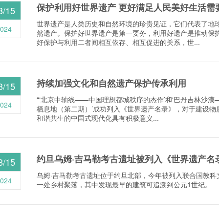
保护利用好世界遗产 更好满足人民美好生活需
8/15
世界遗产是人类历史和自然环境的珍贵见证，它们代表了地
024
然遗产。保护好世界遗产是第一要务，利用好遗产是推动保
好保护与利用二者间相互依存、相互促进的关系，世...
持续加强文化和自然遗产保护传承利用
8/15
“‘北京中轴线——中国理想都城秩序的杰作’和‘巴丹吉林沙漠
024
栖息地（第二期）’成功列入《世界遗产名录》，对于建设物
和谐共生的中国式现代化具有积极意义...
约旦乌姆·吉马勒考古遗址被列入《世界遗产名
8/15
乌姆·吉马勒考古遗址位于约旦北部，今年被列入联合国教科
024
一处乡村聚落，其中发现最早的建筑可追溯到公元1世纪。