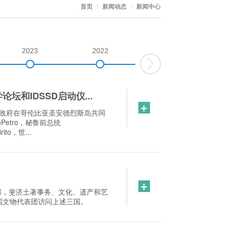
首页
新闻动态
新闻中心
2023
2022
2021
和IDSSD启动仪...
+
比亚政府在哥伦比亚圣安德烈斯岛共同
etro，秘鲁前总统
to，世...
+
部，斐济土著事务、文化、遗产和艺
国文物代表团访问上述三国。