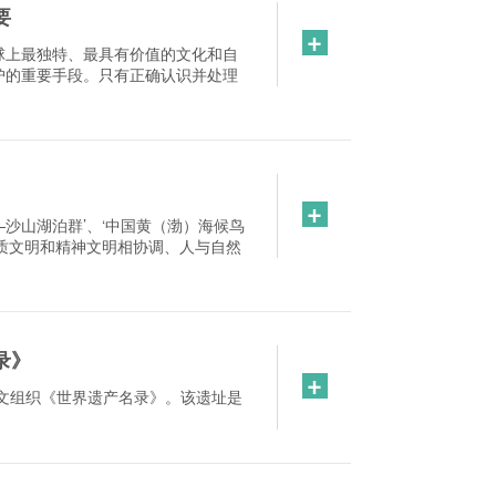
要
+
球上最独特、最具有价值的文化和自
护的重要手段。只有正确认识并处理
+
—沙山湖泊群’、‘中国黄（渤）海候鸟
质文明和精神文明相协调、人与自然
录》
+
文组织《世界遗产名录》。该遗址是