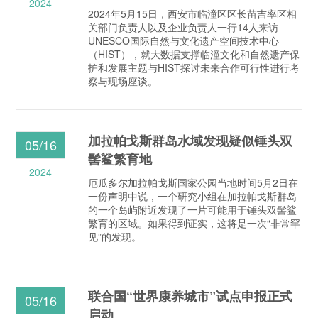
2024
2024年5月15日，西安市临潼区区长苗吉率区相
关部门负责人以及企业负责人一行14人来访
UNESCO国际自然与文化遗产空间技术中心
（HIST），就大数据支撑临潼文化和自然遗产保
护和发展主题与HIST探讨未来合作可行性进行考
察与现场座谈。
加拉帕戈斯群岛水域发现疑似锤头双
05/16
髻鲨繁育地
2024
厄瓜多尔加拉帕戈斯国家公园当地时间5月2日在
一份声明中说，一个研究小组在加拉帕戈斯群岛
的一个岛屿附近发现了一片可能用于锤头双髻鲨
繁育的区域。如果得到证实，这将是一次“非常罕
见”的发现。
联合国“世界康养城市”试点申报正式
05/16
启动