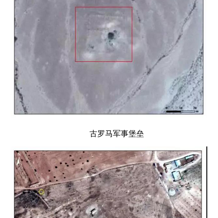
古罗马军事堡垒