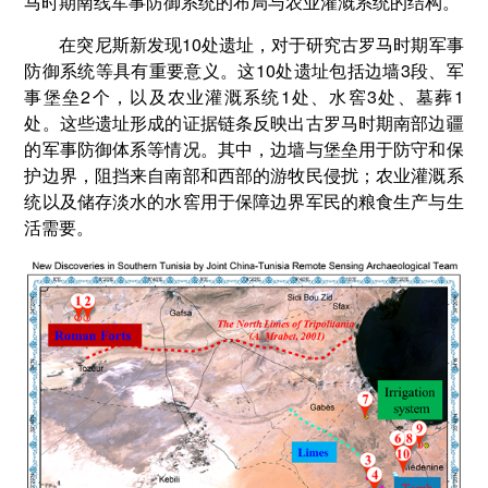
马时期南线军事防御系统的布局与农业灌溉系统的结构。
在突尼斯新发现10处遗址，对于研究古罗马时期军事
防御系统等具有重要意义。这10处遗址包括边墙3段、军
事堡垒2个，以及农业灌溉系统1处、水窖3处、墓葬1
处。这些遗址形成的证据链条反映出古罗马时期南部边疆
的军事防御体系等情况。其中，边墙与堡垒用于防守和保
护边界，阻挡来自南部和西部的游牧民侵扰；农业灌溉系
统以及储存淡水的水窖用于保障边界军民的粮食生产与生
活需要。