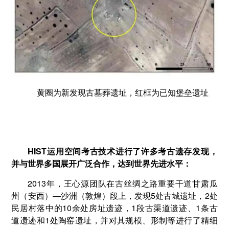
黄圈为新发现古墓葬遗址，红框为已知堡垒遗址
HIST
运用空间考古技术进行了许多考古遗存发现，
并与世界多国展开广泛合作，达到世界先进水平：
2013年，王心源团队在古丝绸之路重要干道甘肃瓜
州（安西）—沙洲（敦煌）段上，发现5处古城遗址，2处
民居村落中的10余处房址遗迹，1段古渠道遗迹、1条古
道遗迹和1处陶窑遗址，并对其规模、形制等进行了精细