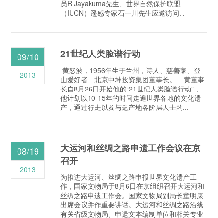
员R.Jayakuma先生、世界自然保护联盟
（IUCN）遥感专家石一川先生应邀访问...
21世纪人类脸谱行动
09/10
黄怒波，1956年生于兰州，诗人、慈善家、登
2013
山爱好者，北京中坤投资集团董事长。 黄董事
长自8月26日开始他的“21世纪人类脸谱行动”，
他计划以10-15年的时间走遍世界各地的文化遗
产，通过行走以及与遗产地各阶层人士的...
大运河和丝绸之路申遗工作会议在京
08/19
召开
2013
为推进大运河、丝绸之路申报世界文化遗产工
作，国家文物局于8月6日在京组织召开大运河和
丝绸之路申遗工作会。国家文物局副局长童明康
出席会议并作重要讲话。大运河和丝绸之路沿线
有关省级文物局、申遗文本编制单位和相关专业