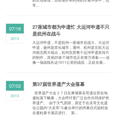
的生动体现，但在保护和利用的矛盾冲突中，也
常...
27座城市都为申遗忙 大运河申遗不只
07/18
是杭州在战斗
2013
大运河申遗，不是杭州一座城市在战斗。大运河
申遗，扬州是牵头城市，通州、杭州是京杭大运
河南北两大端点，杭州负责整个运河申遗宣传片
的制作，其他20多个城市也正在努力准备——这
像一场战线长达1011公里的战役，正处在最...
第37届世界遗产大会落幕
07/02
世界遗产大会２７日在柬埔寨吴哥遗址所在地
2013
暹粒落下帷幕，大会呼吁更广泛合作共同保护世
界遗产。 由于天气原因，原定于在吴哥文化遗
址公园内“大吴哥”斗象台举行的闭幕仪式临时改
在暹粒索卡酒店进行。 第...