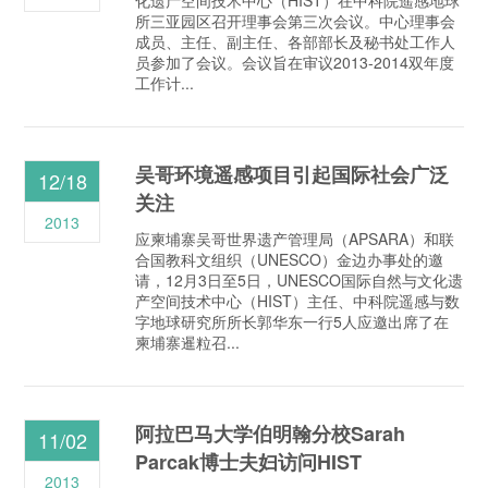
化遗产空间技术中心（HIST）在中科院遥感地球
所三亚园区召开理事会第三次会议。中心理事会
成员、主任、副主任、各部部长及秘书处工作人
员参加了会议。会议旨在审议2013-2014双年度
工作计...
吴哥环境遥感项目引起国际社会广泛
12/18
关注
2013
应柬埔寨吴哥世界遗产管理局（APSARA）和联
合国教科文组织（UNESCO）金边办事处的邀
请，12月3日至5日，UNESCO国际自然与文化遗
产空间技术中心（HIST）主任、中科院遥感与数
字地球研究所所长郭华东一行5人应邀出席了在
柬埔寨暹粒召...
阿拉巴马大学伯明翰分校Sarah
11/02
Parcak博士夫妇访问HIST
2013